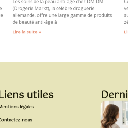
Les soins de la peau anti-âge chez DM DM
C
e
(Drogerie Markt), la célèbre droguerie
v
ue
allemande, offre une large gamme de produits
s
de beauté anti-âge à
z
Lire la suite »
Li
Liens utiles
Derni
Mentions légales
Contactez-nous